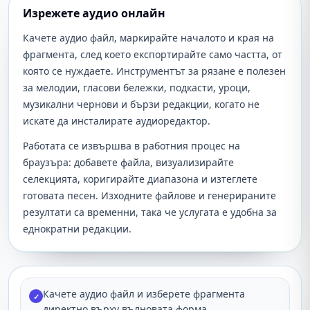
Изрежете аудио онлайн
Качете аудио файл, маркирайте началото и края на
фрагмента, след което експортирайте само частта, от
която се нуждаете. Инструментът за рязане е полезен
за мелодии, гласови бележки, подкасти, уроци,
музикални чернови и бързи редакции, когато не
искате да инсталирате аудиоредактор.
Работата се извършва в работния процес на
браузъра: добавете файла, визуализирайте
селекцията, коригирайте диапазона и изтеглете
готовата песен. Изходните файлове и генерираните
резултати са временни, така че услугата е удобна за
еднократни редакции.
Качете аудио файл и изберете фрагмента
✓
директно върху вълновата форма.