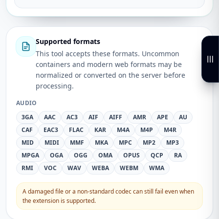
Supported formats
This tool accepts these formats. Uncommon
containers and modern web formats may be
normalized or converted on the server before
processing.
AUDIO
3GA
AAC
AC3
AIF
AIFF
AMR
APE
AU
CAF
EAC3
FLAC
KAR
M4A
M4P
M4R
MID
MIDI
MMF
MKA
MPC
MP2
MP3
MPGA
OGA
OGG
OMA
OPUS
QCP
RA
RMI
VOC
WAV
WEBA
WEBM
WMA
A damaged file or a non-standard codec can still fail even when
the extension is supported.