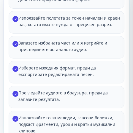
Използвайте полетата за точен начален и краен
✓
час, когато имате нужда от прецизен разрез.
Запазете избраната част или я изтрийте и
✓
присъединете останалото аудио.
Изберете изходния формат, преди да
✓
експортирате редактираната песен.
Прегледайте аудиото в браузъра, преди да
✓
запазите резултата.
Използвайте го за мелодии, гласови бележки,
✓
подкаст фрагменти, уроци и кратки музикални
клипове.