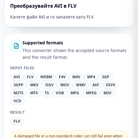
Преобразувайте AVI в FLV
Качете файл AVI и го запазете като FLV.
Supported formats
This converter shows the accepted source formats
and the result format.
INPUT FILES
AVI
FLV
WEBM
F4V
M4V
MP4
3GP
3GPP
MKV
OGV
MOV
WMV
ASF
DIVX
M2TS
MTS
TS
VOB
MPG
MPEG
M2V
VCD
RESULT
FLV
A damaged file or a non-standard codec can still fail even when