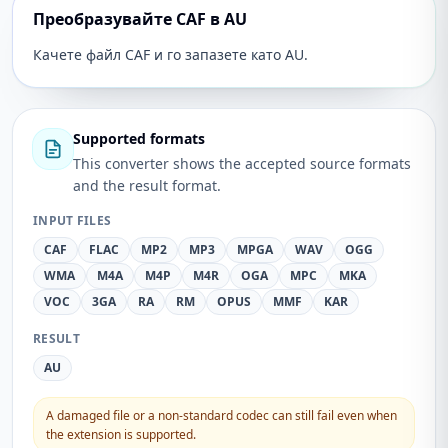
Преобразувайте CAF в AU
Качете файл CAF и го запазете като AU.
Supported formats
This converter shows the accepted source formats
and the result format.
INPUT FILES
CAF
FLAC
MP2
MP3
MPGA
WAV
OGG
WMA
M4A
M4P
M4R
OGA
MPC
MKA
VOC
3GA
RA
RM
OPUS
MMF
KAR
RESULT
AU
A damaged file or a non-standard codec can still fail even when
the extension is supported.