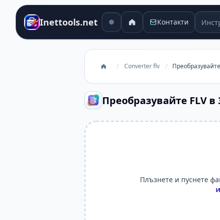
Инстр
Inettools.net
Контакти
/
Converter flv
/
Преобразувайте
Преобразувайте FLV в 
Плъзнете и пуснете фай
и