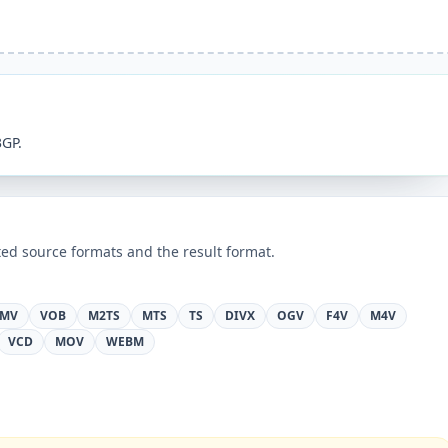
3GP.
ed source formats and the result format.
MV
VOB
M2TS
MTS
TS
DIVX
OGV
F4V
M4V
VCD
MOV
WEBM