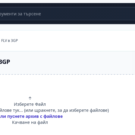
ументи за търсене
 FLV в 3GP
3GP
↑
Изберете Файл
лове тук... (или щракнете, за да изберете файлове)
ли пуснете архив с файлове
Качване на файл