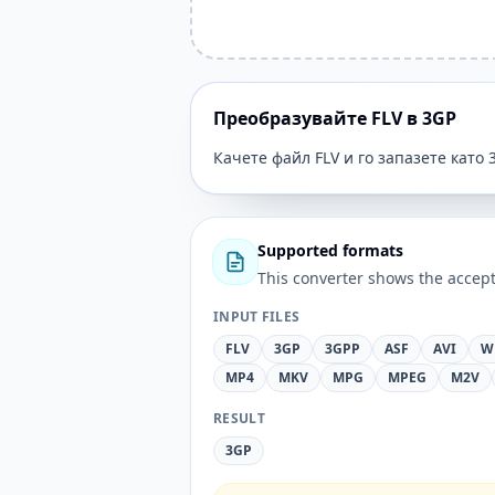
Преобразувайте FLV в 3GP
Качете файл FLV и го запазете като 
Supported formats
This converter shows the accept
INPUT FILES
FLV
3GP
3GPP
ASF
AVI
W
MP4
MKV
MPG
MPEG
M2V
RESULT
3GP