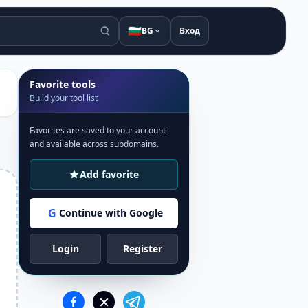
🇧🇬
BG
Вход
Favorite tools
Build your tool list
Favorites are saved to your account
and available across subdomains.
Add favorite
G
Continue with Google
Login
Register