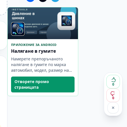
ПРИЛОЖЕНИЕ ЗА ANDROID
Налягане в гумите
Намерете препоръчаното
налягане в гумите по марка
автомобил, модел, размер на
гумата и стойности на bar/psi.
Отворете промо
0
страницата
0