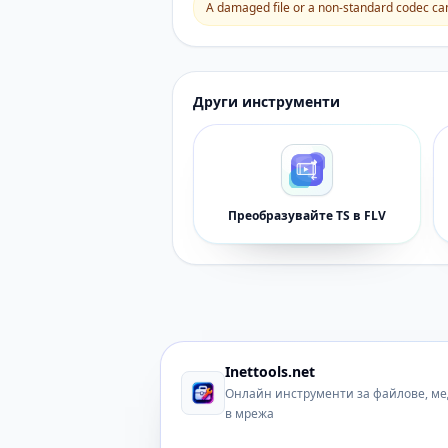
A damaged file or a non-standard codec can 
Други инструменти
Преобразувайте TS в FLV
Inettools.net
Онлайн инструменти за файлове, ме
в мрежа