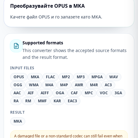
Преобразувайте OPUS в MKA
Качете файл OPUS и го запазете като MKA.
Supported formats
This converter shows the accepted source formats
and the result format.
INPUT FILES
OPUS
MKA
FLAC
MP2
MP3
MPGA
WAV
OGG
WMA
M4A
M4P
AMR
M4R
AC3
AAC
AIF
AIFF
OGA
CAF
MPC
VOC
3GA
RA
RM
MMF
KAR
EAC3
RESULT
MKA
A damaged file or a non-standard codec can still fail even when