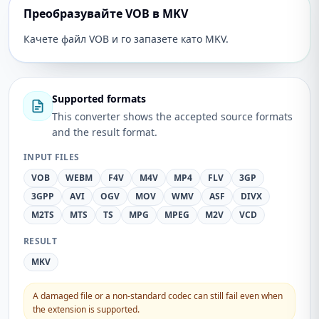
Преобразувайте VOB в MKV
Качете файл VOB и го запазете като MKV.
Supported formats
This converter shows the accepted source formats
and the result format.
INPUT FILES
VOB
WEBM
F4V
M4V
MP4
FLV
3GP
3GPP
AVI
OGV
MOV
WMV
ASF
DIVX
M2TS
MTS
TS
MPG
MPEG
M2V
VCD
RESULT
MKV
A damaged file or a non-standard codec can still fail even when
the extension is supported.