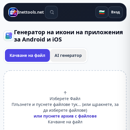
Инструменти за търсене
🇧🇬
Inettools.net
Вход
Генератор на икони на приложения
за Android и iOS
Качване на файл
AI генератор
↑
Изберете Файл
Плъзнете и пуснете файлове тук... (или щракнете, за
да изберете файлове)
или пуснете архив с файлове
Качване на файл