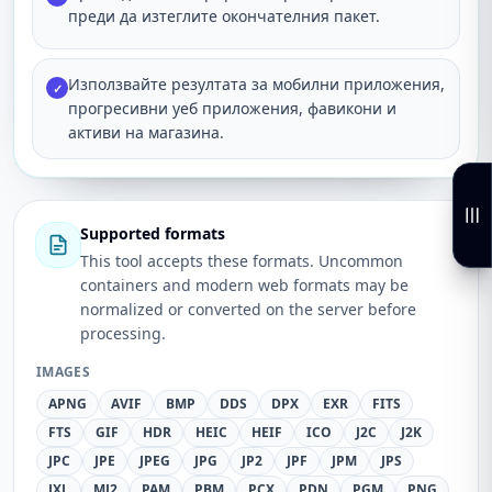
преди да изтеглите окончателния пакет.
Използвайте резултата за мобилни приложения,
✓
прогресивни уеб приложения, фавикони и
активи на магазина.
Supported formats
This tool accepts these formats. Uncommon
containers and modern web formats may be
normalized or converted on the server before
processing.
IMAGES
APNG
AVIF
BMP
DDS
DPX
EXR
FITS
FTS
GIF
HDR
HEIC
HEIF
ICO
J2C
J2K
JPC
JPE
JPEG
JPG
JP2
JPF
JPM
JPS
JXL
MJ2
PAM
PBM
PCX
PDN
PGM
PNG