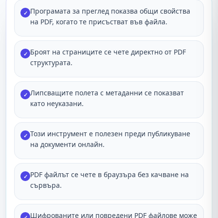
Програмата за преглед показва общи свойства
✓
на PDF, когато те присъстват във файла.
Броят на страниците се чете директно от PDF
✓
структурата.
Липсващите полета с метаданни се показват
✓
като неуказани.
Този инструмент е полезен преди публикуване
✓
на документи онлайн.
PDF файлът се чете в браузъра без качване на
✓
сървъра.
Шифрованите или повредени PDF файлове може
✓