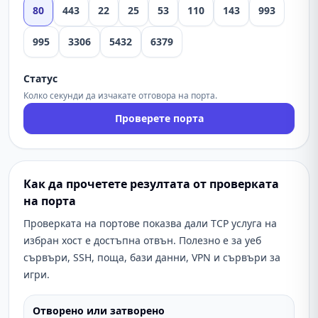
80
443
22
25
53
110
143
993
995
3306
5432
6379
Статус
Колко секунди да изчакате отговора на порта.
Проверете порта
Как да прочетете резултата от проверката
на порта
Проверката на портове показва дали TCP услуга на
избран хост е достъпна отвън. Полезно е за уеб
сървъри, SSH, поща, бази данни, VPN и сървъри за
игри.
Отворено или затворено