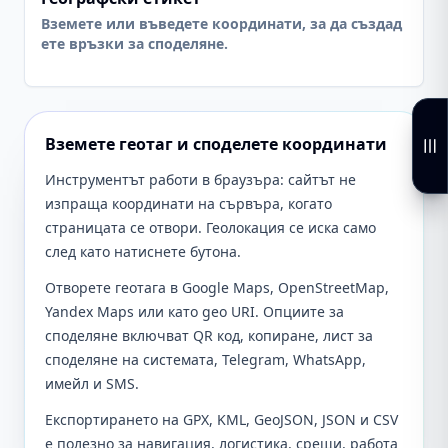
Вземете или въведете координати, за да създад
ете връзки за споделяне.
Вземете геотаг и споделете координати
Инструментът работи в браузъра: сайтът не
изпраща координати на сървъра, когато
страницата се отвори. Геолокация се иска само
след като натиснете бутона.
Отворете геотага в Google Maps, OpenStreetMap,
Yandex Maps или като geo URI. Опциите за
споделяне включват QR код, копиране, лист за
споделяне на системата, Telegram, WhatsApp,
имейл и SMS.
Експортирането на GPX, KML, GeoJSON, JSON и CSV
е полезно за навигация, логистика, срещи, работа