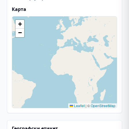
Карта
+
−
Leaflet
|
©
OpenStreetMap
Географски етикет