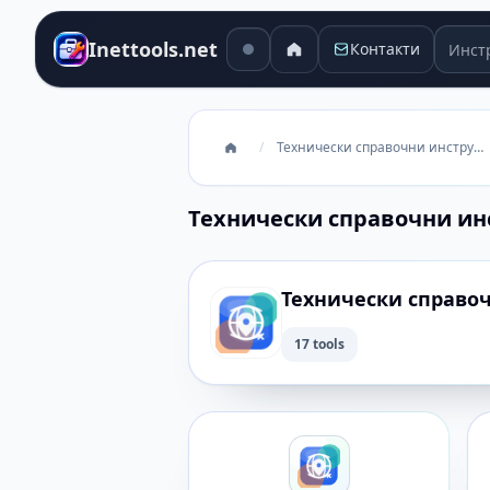
Инстр
Inettools.net
Контакти
/
Технически справочни инструменти
Технически справочни и
Технически справо
17 tools