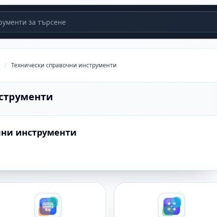
ументи за търсене
/
Технически справочни инструменти
нструменти
чни инструменти