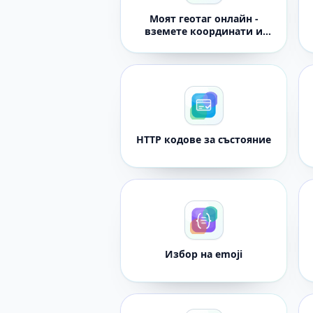
Моят геотаг онлайн -
вземете координати и
споделете
местоположение
HTTP кодове за състояние
Избор на emoji