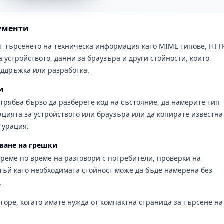
ументи
т търсенето на техническа информация като MIME типове, HTT
а устройството, данни за браузъра и други стойности, които
оддръжка или разработка.
и
 трябва бързо да разберете код на състояние, да намерите тип
ията за устройството или браузъра или да копирате известна
гурация.
ване на грешки
реме по време на разговори с потребители, проверки на
 тъй като необходимата стойност може да бъде намерена без
.
горе, когато имате нужда от компактна страница за търсене на