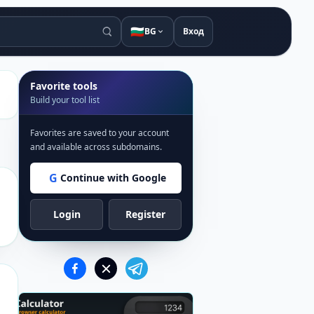
🇧🇬
BG
Вход
Favorite tools
Build your tool list
Favorites are saved to your account
and available across subdomains.
G
Continue with Google
Login
Register