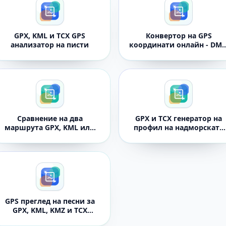
GPX, KML и TCX GPS
Конвертор на GPS
анализатор на писти
координати онлайн - DMS
UTM, Geohash и плочки
Сравнение на два
GPX и TCX генератор на
маршрута GPX, KML или
профил на надморската
TCX GPS
височина на пистата
GPS преглед на песни за
GPX, KML, KMZ и TCX
файлове