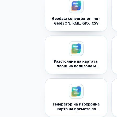
Geodata converter online -
GeoJSON, KML, GPX, CSV
and JSON
Разстояние на картата,
площ на полигона и
измервател на пеленг на
компас
Генератор на изохронна
карта на времето за
пътуване