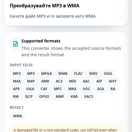
Преобразувайте MP3 в WMA
Качете файл MP3 и го запазете като WMA.
Supported formats
This converter shows the accepted source formats
and the result format.
INPUT FILES
MP2
MP3
MPGA
WMA
FLAC
WAV
OGG
M4A
M4P
AMR
AC3
MID
AAC
AIF
AIFF
APE
OGA
CAF
MPC
MKA
VOC
3GA
RA
RM
QCP
OPUS
MMF
KAR
EAC3
RESULT
WMA
A damaged file or a non-standard codec can still fail even when